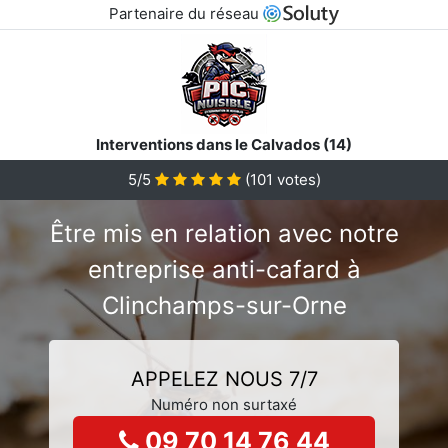
Partenaire du réseau
Interventions dans le Calvados (14)
5/5
(
101
votes)
Être mis en relation avec notre
entreprise anti-cafard à
Clinchamps-sur-Orne
APPELEZ NOUS 7/7
Numéro non surtaxé
09 70 14 76 44