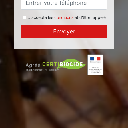
J'accepte les
conditions
et d'être rappelé
Envoyer