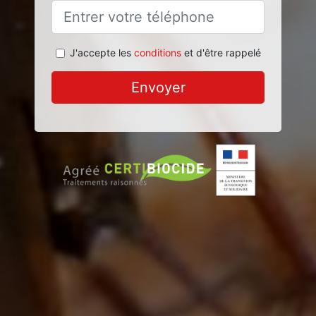
J'accepte les
conditions
et d'être rappelé
Envoyer