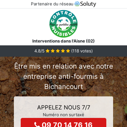
Partenaire du réseau
Interventions dans l'Aisne (02)
4.8/5
(
118
votes)
Être mis en relation avec notre
entreprise anti-fourmis à
Bichancourt
APPELEZ NOUS 7/7
Numéro non surtaxé
09 70 14 76 16