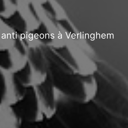
t anti pigeons à Verlinghem