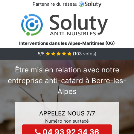
Partenaire du réseau
Interventions dans les Alpes-Maritimes (06)
5/5
(
103
votes)
Être mis en relation avec notre
entreprise anti-cafard à Berre-les-
Alpes
APPELEZ NOUS 7/7
Numéro non surtaxé
04 93 92 34 36