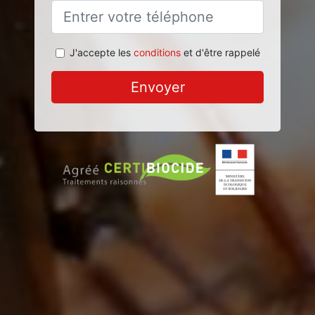
J'accepte les
conditions
et d'être rappelé
Envoyer