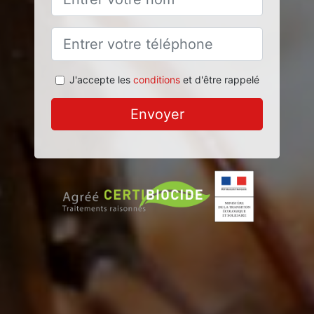
J'accepte les
conditions
et d'être rappelé
Envoyer