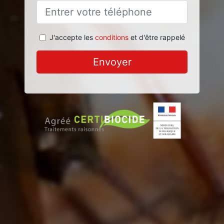
J'accepte les
conditions
et d'être rappelé
Envoyer