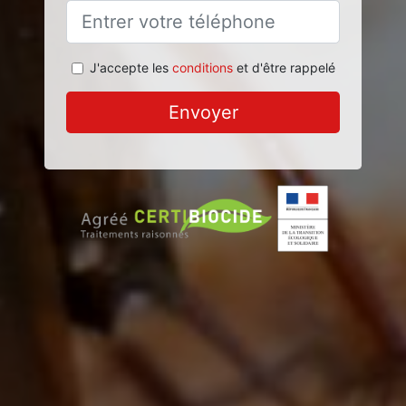
J'accepte les
conditions
et d'être rappelé
Envoyer