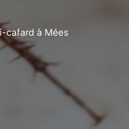
ti-cafard à Mées