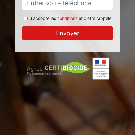
J'accepte les
conditions
et d'être rappelé
Envoyer