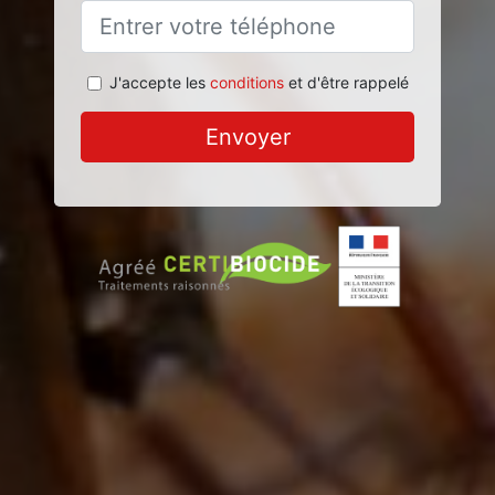
J'accepte les
conditions
et d'être rappelé
Envoyer