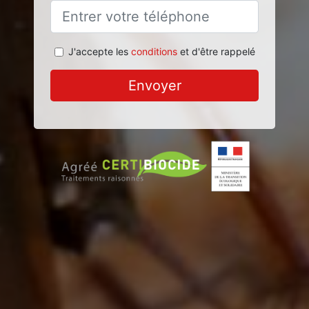
J'accepte les
conditions
et d'être rappelé
Envoyer