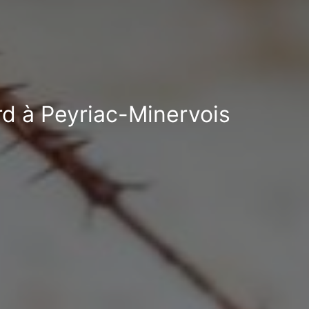
ard à Peyriac-Minervois