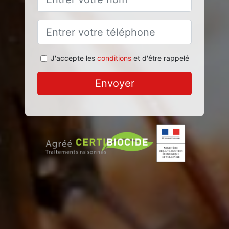
J'accepte les
conditions
et d'être rappelé
Envoyer