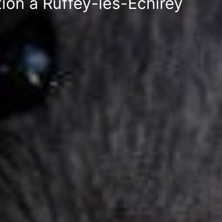
tion à Ruffey-lès-Echirey