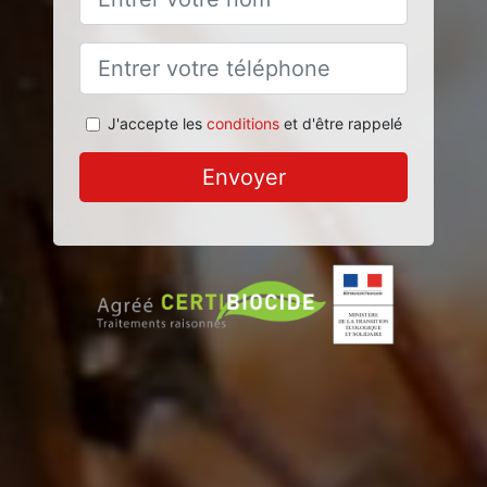
J'accepte les
conditions
et d'être rappelé
Envoyer