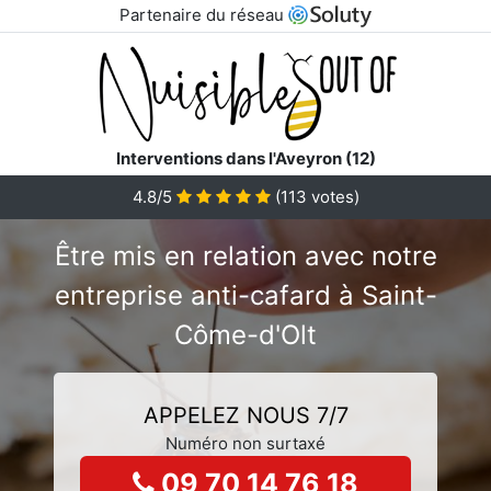
Partenaire du réseau
Interventions dans l'Aveyron (12)
4.8/5
(
113
votes)
Être mis en relation avec notre
entreprise anti-cafard à Saint-
Côme-d'Olt
APPELEZ NOUS 7/7
Numéro non surtaxé
09 70 14 76 18